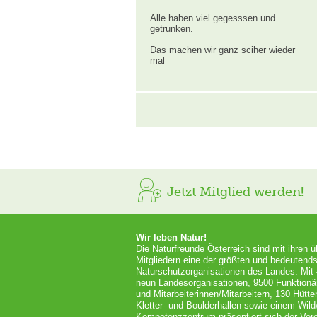
Alle haben viel gegesssen und
getrunken.
Das machen wir ganz sciher wieder
mal
Jetzt Mitglied werden!
Wir leben Natur!
Die Naturfreunde Österreich sind mit ihren 
Mitgliedern eine der größten und bedeutends
Naturschutzorganisationen des Landes. Mit
neun Landesorganisationen, 9500 Funktionä
und Mitarbeiterinnen/Mitarbeitern, 130 Hütt
Kletter- und Boulderhallen sowie einem Wil
Kompetenzzentrum präsentiert sich der Vere