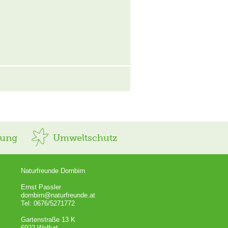
rung
Umweltschutz
Naturfreunde Dornbirn
Ernst Passler
dornbirn@naturfreunde.at
Tel: 0676/5271772
Gartenstraße 13 K
6922 Wolfurt