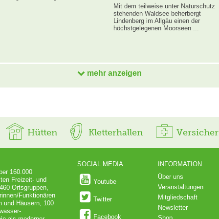
Mit dem teilweise unter Naturschutz
stehenden Waldsee beherbergt
Lindenberg im Allgäu einen der
höchstgelegenen Moorseen ...
mehr anzeigen
Hütten
Kletterhallen
Versiche
SOCIAL MEDIA
INFORMATION
über 160.000
Über uns
ten Freizeit- und
Youtube
Veranstaltungen
 460 Ortsgruppen,
rinnen/Funktionären
Mitgliedschaft
Twitter
en und Häusern, 100
Newsletter
dwasser-
Facebook
Shop
in als moderner