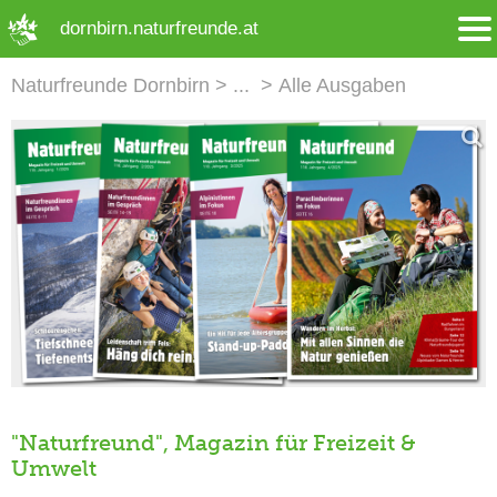
➜ Hauptregion der Seite anspringen
dornbirn.naturfreunde.at
Naturfreunde Dornbirn
Alle Ausgaben
"Naturfreund", Magazin für Freizeit &
Umwelt