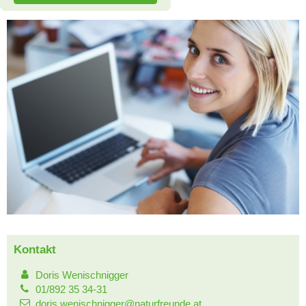
Kontakt
Doris Wenischnigger
01/892 35 34-31
doris.wenischnigger@naturfreunde.at