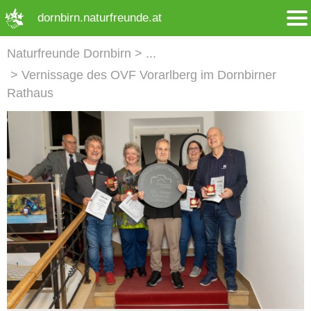
➜ Hauptregion der Seite anspringen
dornbirn.naturfreunde.at
Naturfreunde Dornbirn
Vernissage des OVF Vorarlberg im Dornbirner
Rathaus