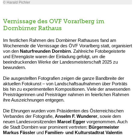
© Harald Pichler
Vernissage des OVF Vorarlberg im
Dornbirner Rathaus
Im festlichen Rahmen des Dornbirner Rathauses fand am
Wochenende die Vernissage des ÖVF Vorarlberg statt, organisiert
von den
Naturfreunden Dornbirn
. Zahlreiche Fotobegeisterte
und Ehrengäste waren der Einladung gefolgt, um die
beeindruckenden Werke der Landesmeisterschaft 2025 zu
bewundern.
Die ausgestellten Fotografien zeigen die ganze Bandbreite der
aktuellen Fotokunst – von Landschaftsaufnahmen über Porträts
bis hin zu experimentellen Kompositionen. Viele der anwesenden
Preisträgerinnen und Preisträger nahmen im feierlichen Rahmen
ihre Auszeichnungen entgegen.
Die Ehrungen wurden vom Präsidenten des Österreichischen
Verbandes der Fotografie,
Anselm F. Wunderer
, sowie dem
neuen Landesvorsitzenden
Marcel Egger
vorgenommen. Auch
die Stadt Dornbirn war prominent vertreten:
Bürgermeister
Markus Fässler
und
Familien- und Kulturstadtrat Valentin