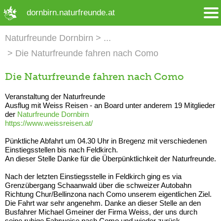
➜ Hauptregion der Seite anspringen
dornbirn.naturfreunde.at
Naturfreunde Dornbirn
Die Naturfreunde fahren nach Como
Die Naturfreunde fahren nach Como
Veranstaltung der Naturfreunde
Ausflug mit Weiss Reisen - an Board unter anderem 19 Mitglieder
der
Naturfreunde Dornbirn
https://www.weissreisen.at/
Pünktliche Abfahrt um 04.30 Uhr in Bregenz mit verschiedenen
Einstiegsstellen bis nach Feldkirch.
An dieser Stelle Danke für die Überpünktlichkeit der Naturfreunde.
Nach der letzten Einstiegsstelle in Feldkirch ging es via
Grenzübergang Schaanwald über die schweizer Autobahn
Richtung Chur/Bellinzona nach Como unserem eigentlichen Ziel.
Die Fahrt war sehr angenehm. Danke an dieser Stelle an den
Busfahrer Michael Gmeiner der Firma Weiss, der uns durch
seine ruhige Fahrweise nach Como und wieder zurück